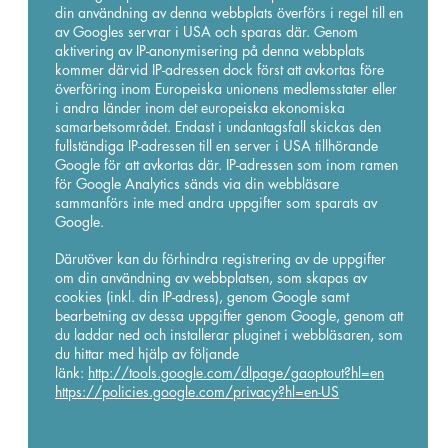
din användning av denna webbplats överförs i regel till en
av Googles servrar i USA och sparas där. Genom
aktivering av IP-anonymisering på denna webbplats
kommer därvid IP-adressen dock först att avkortas före
överföring inom Europeiska unionens medlemsstater eller
i andra länder inom det europeiska ekonomiska
samarbetsområdet. Endast i undantagsfall skickas den
fullständiga IP-adressen till en server i USA tillhörande
Google för att avkortas där. IP-adressen som inom ramen
för Google Analytics sänds via din webbläsare
sammanförs inte med andra uppgifter som sparats av
Google.
Därutöver kan du förhindra registrering av de uppgifter
om din användning av webbplatsen, som skapas av
cookies (inkl. din IP-adress), genom Google samt
bearbetning av dessa uppgifter genom Google, genom att
du laddar ned och installerar pluginet i webbläsaren, som
du hittar med hjälp av följande
länk:
http://tools.google.com/dlpage/gaoptout?hl=en
https://policies.google.com/privacy?hl=en-US