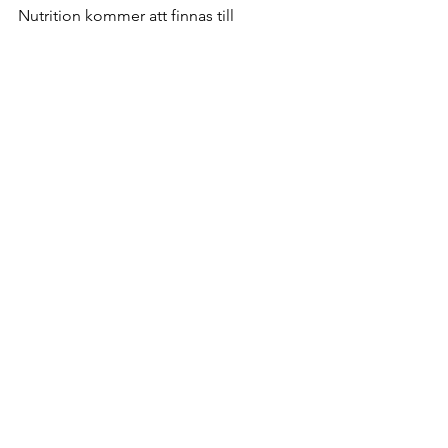
Nutrition kommer att finnas till 
försäljning i samtliga butiker även 
fortsättningsvis.
Visa alla
Senaste inlägg